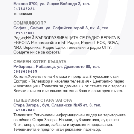
Елхово 8700, ул. Индже Войвода 2, тел.
телевизия
COMMUNICORP
София , София, ул. Софийски герой 3, вх. А, тел.
Радио;НАЙ-БЪРЗОРАЗВИВАЩАТА СЕ РАДИО ВЕРИГА В
ЕВРОПА Рекламирайте в БГ Радио, Радио 1 РОК, NOVA,
NRJ, Вероника, Радио Едно, телевизия и радио CITY.
Обадете ни се за оферта!
СЕМЕЕН ХОТЕЛ КЪЩАТА
Рибарица , Рибарица, ул. Драковото 80, тел.
Хотели;Хотелът е на 4 етажа и предлага 8 луксозни стаи.
Екстри: • Телевизор и кабелна телевизия • Централно парно
и вентилация • Тоалетка за дамите • 7 от стаите са с тераси •
Всички стаи са със самостоятелна баня и санитарен възел.
ТЕЛЕВИЗИЯ СТАРА ЗАГОРА
Стара Загора , бул. Славянски №45 ет. 3, тел.
Телевизия;Регионален информационен лидер на територията
на област Стара Загора. Новини, публицистика, сутрешен
блок, спорт, филми, забавни и музикални предавания.
Телевизията е предпочитан рекламен партньор.