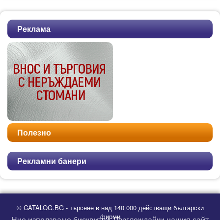
Реклама
Полезно
Рекламни банери
© CATALOG.BG - търсене в над 140 000 действащи български
фирми
Ние използваме бисквитки. Разглеждайки нашия сайт